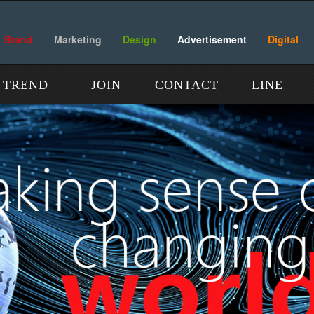
Brand
Marketing
Design
Advertisement
Digital
TREND
JOIN
CONTACT
LINE
观点
加入
联系
链接